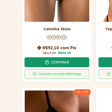
Calcinha Ibiza
Top
G
P
M
GG
R$92,10
com
Pix
R$114,95
R$94,95
COMPRAR
Consulte-nos pelo WhatsApp
58
% OFF