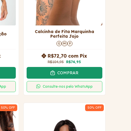
Calcinha de Fita Marquinha
ção
Perfeita Jojo
G
M
P
x
R$72,70
com
Pix
R$104,95
R$74,95
COMPRAR
sApp
Consulte-nos pelo WhatsApp
50
% OFF
50
% OFF