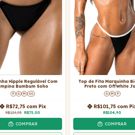
inha Hipple Regulável Com
Top de Fita Marquinha Bi
Empina Bumbum Soho
Preto com OffWhite J
P
G
M
GG
G
M
P
R$72,75
com
Pix
R$101,75
com
Pi
R$124,95
R$75,00
R$104,90
COMPRAR
COMPRAR