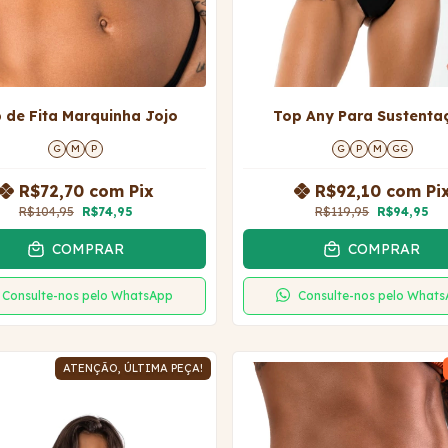
 de Fita Marquinha Jojo
Top Any Para Sustenta
G
M
P
G
P
M
GG
R$72,70
com
Pix
R$92,10
com
Pi
R$104,95
R$74,95
R$119,95
R$94,95
COMPRAR
COMPRAR
Consulte-nos pelo WhatsApp
Consulte-nos pelo What
ATENÇÃO, ÚLTIMA PEÇA!