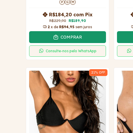
P
G
M
R$184,20
com
Pix
R$229,90
R$189,90
2
x de
R$94,95
sem juros
COMPRAR
Consulte-nos pelo WhatsApp
21
% OFF