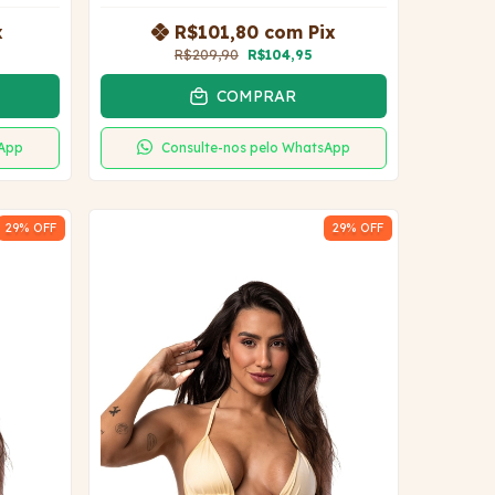
x
R$101,80
com
Pix
R$209,90
R$104,95
COMPRAR
sApp
Consulte-nos pelo WhatsApp
29
% OFF
29
% OFF