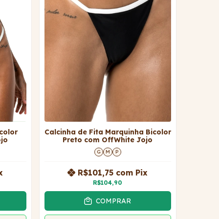
color
Calcinha de Fita Marquinha Bicolor
ojo
Preto com OffWhite Jojo
G
M
P
x
R$101,75
com
Pix
R$104,90
COMPRAR