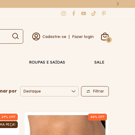
Cadastre-se
|
Fazer login
0
ROUPAS E SAÍDAS
SALE
nar por
Filtrar
29
% OFF
46
% OFF
MA PEÇA!