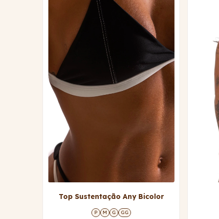
Top Sustentação Any Bicolor
P
M
G
GG