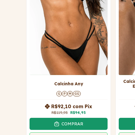
Calc
Calcinha Any
G
P
M
GG
R$92,10
com
Pix
R$119,95
R$94,95
COMPRAR