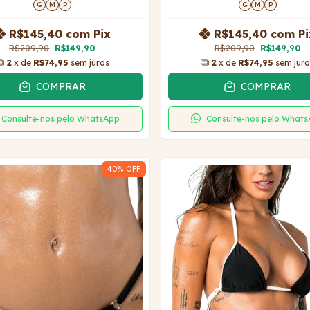
G
M
P
G
M
P
R$145,40
com
Pix
R$145,40
com
Pi
R$209,90
R$149,90
R$209,90
R$149,90
2
x de
R$74,95
sem juros
2
x de
R$74,95
sem juro
COMPRAR
COMPRAR
Consulte-nos pelo WhatsApp
Consulte-nos pelo What
40
% OFF