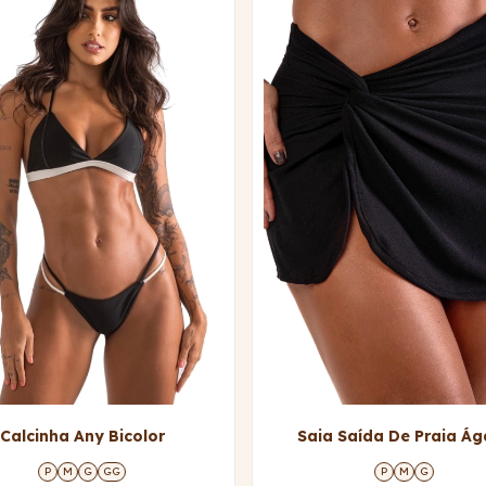
Calcinha Any Bicolor
Saia Saída De Praia Ág
P
M
G
GG
P
M
G