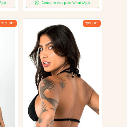
sApp
Consulte-nos pelo WhatsApp
21
% OFF
29
% OFF