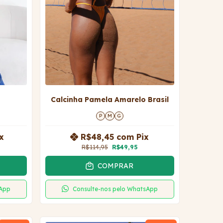
Calcinha Pamela Amarelo Brasil
P
M
G
x
R$48,45
com
Pix
R$114,95
R$49,95
COMPRAR
sApp
Consulte-nos pelo WhatsApp