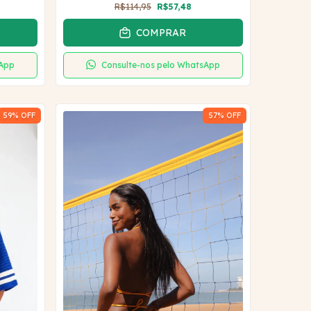
R$114,95
R$57,48
COMPRAR
sApp
Consulte-nos pelo WhatsApp
59
% OFF
57
% OFF