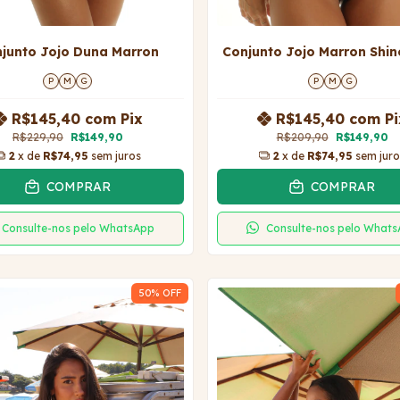
junto Jojo Duna Marron
Conjunto Jojo Marron Shin
P
M
G
P
M
G
R$145,40
com
Pix
R$145,40
com
Pi
R$229,90
R$149,90
R$209,90
R$149,90
2
x de
R$74,95
sem juros
2
x de
R$74,95
sem juro
COMPRAR
COMPRAR
Consulte-nos pelo WhatsApp
Consulte-nos pelo What
50
% OFF