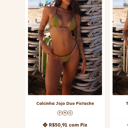
Calcinha Jojo Duo Pistache
P
M
G
R$50,91
com
Pix