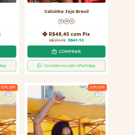
Calcinha Jojo Brasil
P
M
G
x
R$48,45
com
Pix
R$104,95
R$49,95
COMPRAR
sApp
Consulte-nos pelo WhatsApp
57
% OFF
57
% OFF