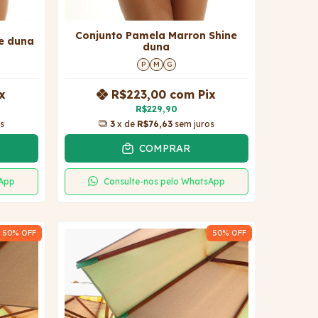
Conjunto Pamela Marron Shine
e duna
duna
P
M
G
x
R$223,00
com
Pix
R$229,90
s
3
x de
R$76,63
sem juros
COMPRAR
sApp
Consulte-nos pelo WhatsApp
50
% OFF
50
% OFF