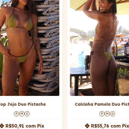
Top Jojo Duo Pistache
Calcinha Pamela Duo Pis
P
M
G
P
M
G
R$50,91
com
Pix
R$55,76
com
Pi