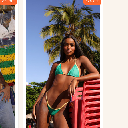
71
% OFF
52
% OFF