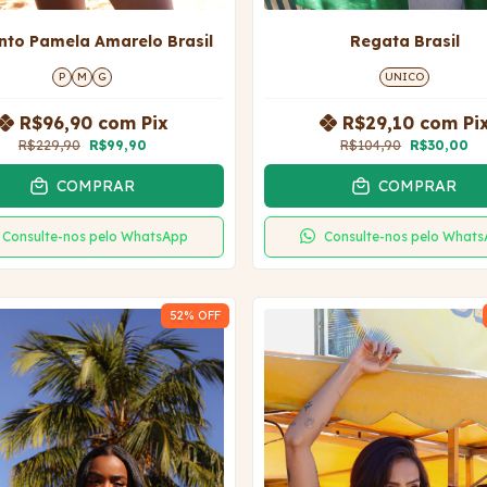
nto Pamela Amarelo Brasil
Regata Brasil
P
M
G
UNICO
R$96,90
com
Pix
R$29,10
com
Pi
R$229,90
R$99,90
R$104,90
R$30,00
COMPRAR
COMPRAR
Consulte-nos pelo WhatsApp
Consulte-nos pelo What
52
% OFF