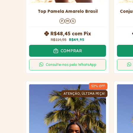
Top Pamela Amarelo Brasil
Conju
P
M
G
R$48,45
com
Pix
R$114,95
R$49,95
COMPRAR
Consulte-nos pelo WhatsApp
52
% OFF
ATENÇÃO, ÚLTIMA PEÇA!