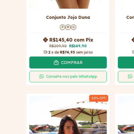
Conjunto Jojo Duna
Con
P
M
G
R$145,40
com
Pix
R$209,90
R$149,90
2
x de
R$74,95
sem juros
COMPRAR
Consulte-nos pelo WhatsApp
50
% OFF