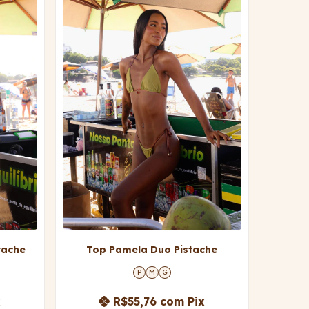
tache
Top Pamela Duo Pistache
P
M
G
x
R$55,76
com
Pix